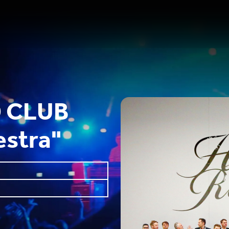
 CLUB
estra"