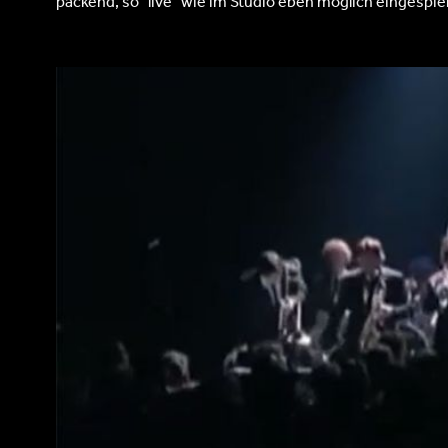
packend, so "live" wie im Studio eben möglich eingespiel