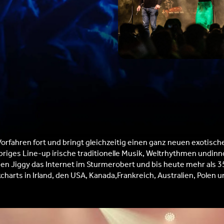
nVorfahren fort und bringt gleichzeitig einen ganz neuen exotis
riges Line-up irische traditionelle Musik, Weltrhythmen undinno
n Jiggy das Internet im Sturmerobert und bis heute mehr als 35 
rts in Irland, den USA, Kanada,Frankreich, Australien, Polen u