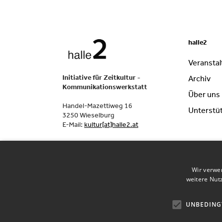
halle2
Veransta
Initiative für Zeitkultur -
Archiv
Kommunikationswerkstatt
Über uns
Handel-Mazettiweg 16
Unterstü
3250 Wieselburg
E-Mail:
kultur[at]halle2.at
Wir verwe
weitere Nut
UNBEDING
©
2026
halle2. Alle Rechte vorbehalten.
Imp