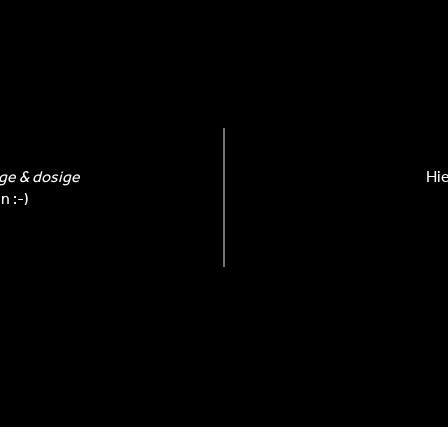
ige & dosige
Hie
n :-)