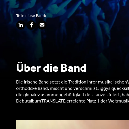
Teile diese Band:
Über die Band
Die irische Band setzt die Tradition ihrer musikalische
orthodoxe Band, mischt und verschmilztJiggys quecksilb
die globaleZusammengehörigkeit des Tanzes feiert, habe
DebütalbumTRANSLATE erreichte Platz 1 der Weltmusikcha