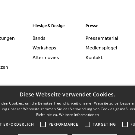
Hiesige & Dosige
Presse
ltungen
Bands
Pressematerial
Workshops
Medienspiegel
Aftermovies
Kontakt
tzen
Diese Webseite verwendet Cookies.
nden Cookies, um die Benutzerfreundlichkeit unserer Website zu verbessern.
zung unserer Webseite stimmen Sie der Verwendung von Cookies gemäß uns
Richtlinie zu.
Weitere Informationen
T ERFORDERLICH
PERFORMANCE
TARGETING
F
ressum
Datenschutzerklärung