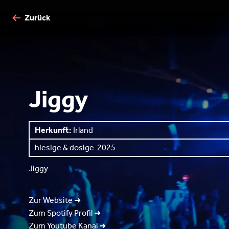
Zurück
Jiggy
Herkunft:
Irland
hiesige & dosige
2025
Jiggy
Zur Website ➜
Zum Spotify Profil ➜
Zum Youtube Kanal ➜