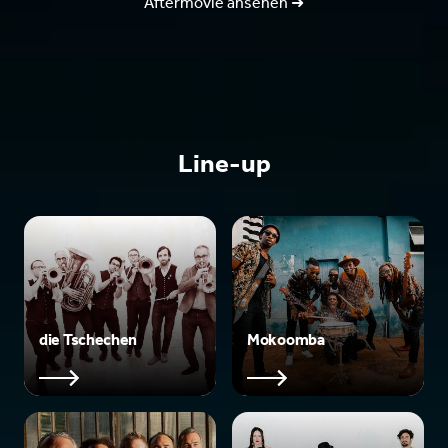
Aftermovie
ansehen ➜
Line-up
die Tschechen
Mokoomba