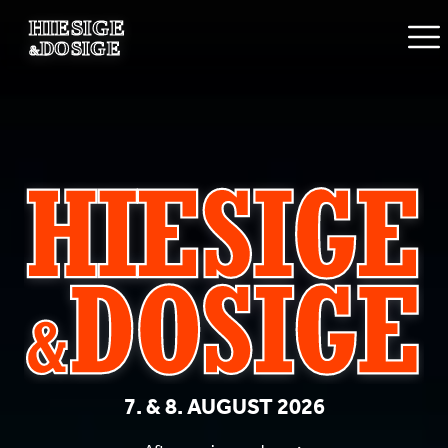
7
. &
8
. AUGUST
2026